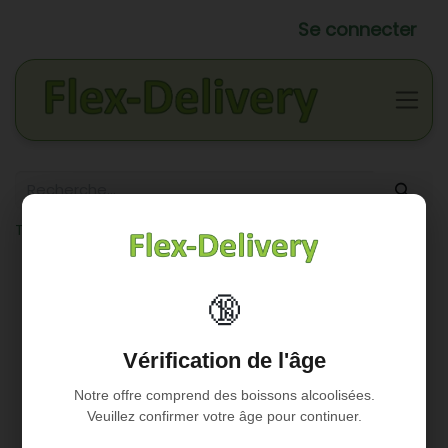
Se connecter
Tous les produits
White wine
Montesierra Blanco 2018 (ES) - Blanc (13%)
🔞
Vérification de l'âge
Notre offre comprend des boissons alcoolisées.
Veuillez confirmer votre âge pour continuer.