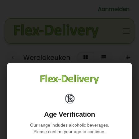
Aanmelden
Wereldkeuken
🔞
Geen product gedefinieerd
Age Verification
Geen product gedefinieerd in de categorie "
Vers /
Charcuterie / Patés
".
Our range includes alcoholic beverages.
Please confirm your age to continue.