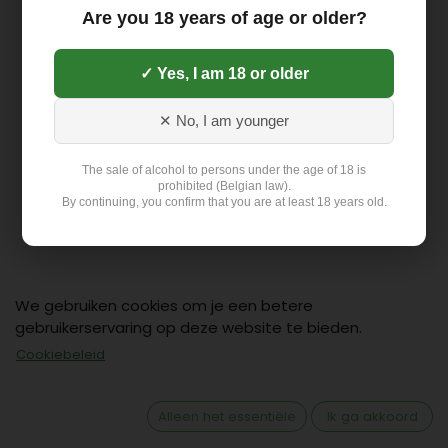
Are you 18 years of age or older?
✓ Yes, I am 18 or older
✕ No, I am younger
The sale of alcohol to persons under the age of 18 is
prohibited (Belgian law).
By continuing, you confirm that you are at least 18 years old.
We gebruiken cookies om je een betere
gebruikerservaring op deze website te bieden.
Contact
Cookiebeleid
Klant: +32 499 19 01 88
hello@flex-delivery.be
Alleen het essentiële
Ik ga akkoord
Flex-Delivery