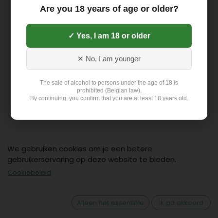
Are you 18 years of age or older?
✓ Yes, I am 18 or older
✕ No, I am younger
The sale of alcohol to persons under the age of 18 is
prohibited (Belgian law).
By continuing, you confirm that you are at least 18 years old.
We gebruiken cookies om je een betere
gebruikerservaring op deze website te bieden.
Cookiebeleid
Contact
Klant: +32 499 19 01 88
Alleen het essentiële
Ik ga akkoord
hello@flex-delivery.be
Flex-Delivery