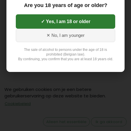
Are you 18 years of age or older?
✓ Yes, I am 18 or older
✕ No, I am younger
The sale of alcohol to persons under the age of 18 is
prohibited (Belgian law).
By continuing, you confirm that you are at least 18 years old.
We gebruiken cookies om je een betere
gebruikerservaring op deze website te bieden.
Contact
Cookiebeleid
Klant: +32 499 19 01 88
hello@flex-delivery.be
Alleen het essentiële
Ik ga akkoord
Flex-Delivery