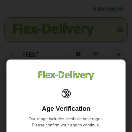
Aanmelden
FEEST
🔞
Geen product gedefinieerd
Age Verification
Geen product gedefinieerd in de categorie "
WINKELS /
Slagerij Johan & Ria / FEEST
".
Our range includes alcoholic beverages.
Please confirm your age to continue.