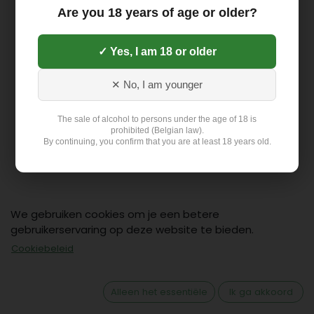
Are you 18 years of age or older?
✓ Yes, I am 18 or older
✕ No, I am younger
The sale of alcohol to persons under the age of 18 is
prohibited (Belgian law).
By continuing, you confirm that you are at least 18 years old.
We gebruiken cookies om je een betere
gebruikerservaring op deze website te bieden.
Cookiebeleid
Contact
Klant: +32 499 19 01 88
Alleen het essentiële
Ik ga akkoord
hello@flex-delivery.be
Flex-Delivery