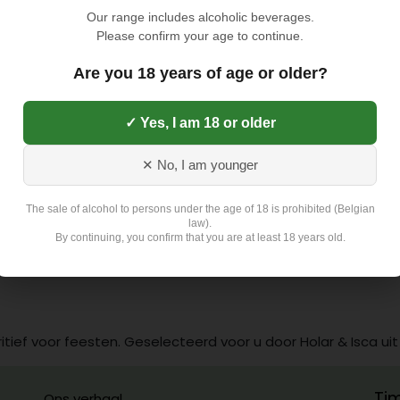
Our range includes alcoholic beverages.
Please confirm your age to continue.
TOEVOEGEN AAN
Are you 18 years of age or older?
Toevoegen aan verlangli
✓ Yes, I am 18 or older
Exclusief 4,5 Euro L
✕ No, I am younger
The sale of alcohol to persons under the age of 18 is prohibited (Belgian
law).
By continuing, you confirm that you are at least 18 years old.
ritief voor feesten. Geselecteerd voor u door Holar & Isca uit
Ti
Ons verhaal