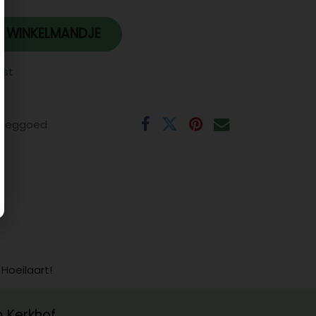
 WINKELMANDJE
jst
eeggoed
 Hoeilaart!
m Kerkhof