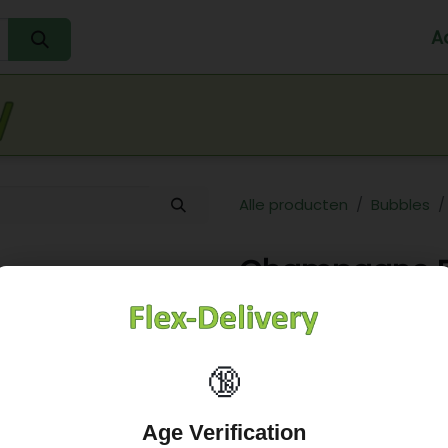
A
Home
Water
Melk
Eieren
Sap
Fr
Alle producten
Bubbles
Champagne E.
12%
30,00
€
🔞
Age Verification