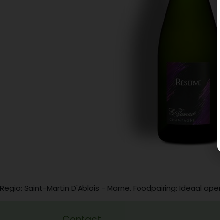
Regio: Saint-Martin D'Ablois - Marne. Foodpairing: Ideaal ape
Contact