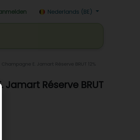
anmelden
Nederlands (BE)
isdrank
Wijn
Bier
Jobs
Champagne E. Jamart Réserve BRUT 12%
 Jamart Réserve BRUT