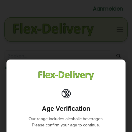
Aanmelden
Alle producten
Dranken
Fanta Orange (24x0,2L)
🔞
Age Verification
Our range includes alcoholic beverages.
Please confirm your age to continue.