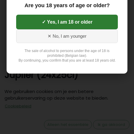
Are you 18 years of age or older?
✓ Yes, I am 18 or older
✕ No, I am younger
The sale of alcohol to persons under the age of 18 is
prohibited (Belgian law).
By continuing, you confirm that you are at least 18 years old.
Jupiler (24x25cl)
19,00
€
We gebruiken cookies om je een betere
gebruikerservaring op deze website te bieden.
Cookiebeleid
Alleen het essentiële
Ik ga akkoord
TOEVOEGEN AAN WINKELMANDJE