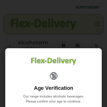
Aanmelden
Alcoholarm
- vrij bier
🔞
Age Verification
Our range includes alcoholic beverages.
Please confirm your age to continue.