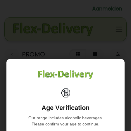
Aanmelden
PROMO
Verkoop
🔞
Age Verification
Our range includes alcoholic beverages.
Please confirm your age to continue.