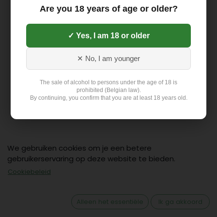
Are you 18 years of age or older?
✓ Yes, I am 18 or older
✕ No, I am younger
The sale of alcohol to persons under the age of 18 is
prohibited (Belgian law).
By continuing, you confirm that you are at least 18 years old.
We gebruiken cookies om je een betere
gebruikerservaring op deze website te bieden.
Cookiebeleid
Contact
Klant: +32 499 19 01 88
Alleen het essentiële
Ik ga akkoord
hello@flex-delivery.be
Flex-Delivery