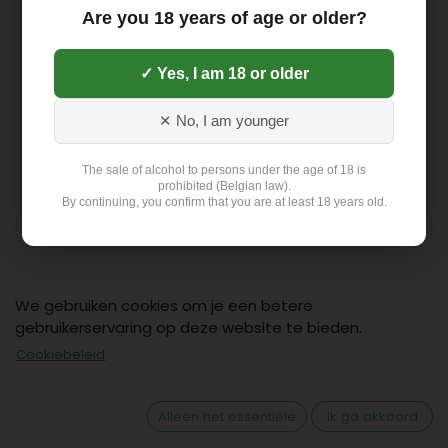
Are you 18 years of age or older?
✓ Yes, I am 18 or older
✕ No, I am younger
The sale of alcohol to persons under the age of 18 is
prohibited (Belgian law).
By continuing, you confirm that you are at least 18 years old.
We gebruiken cookies om je een betere
gebruikerservaring op deze website te bieden.
Cookiebeleid
Contact
Klant: +32 499 19 01 88
Alleen het essentiële
Ik ga akkoord
hello@flex-delivery.be
Flex-Delivery