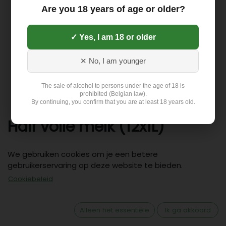
Are you 18 years of age or older?
✓ Yes, I am 18 or older
✕ No, I am younger
The sale of alcohol to persons under the age of 18 is
prohibited (Belgian law).
By continuing, you confirm that you are at least 18 years old.
Half volle melk (12x1L)
17,92
€
We gebruiken cookies om je een betere
gebruikerservaring op deze website te bieden.
Cookiebeleid
Alleen het essentiële
Ik ga akkoord
TOEVOEGEN AAN WINKELMANDJE