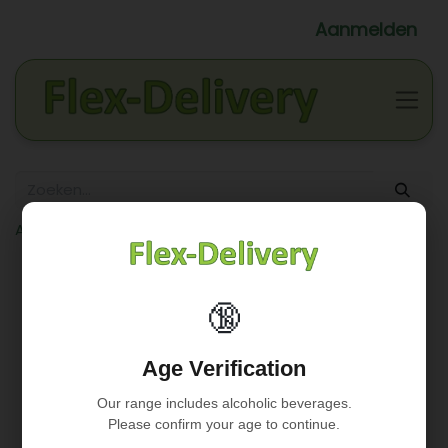
Aanmelden
Alle producten
Ordal limonade orange (6x1L)
🔞
Age Verification
Our range includes alcoholic beverages.
Please confirm your age to continue.