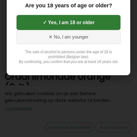
Are you 18 years of age or older?
✓ Yes, I am 18 or older
✕ No, I am younger
The sale of alcohol to persons under the age of 18 is
prohibited (Belgian law).
By continuing, you confirm that you are at least 18 years old.
Ordal limonade orange
(6x1L)
We gebruiken cookies om je een betere
gebruikerservaring op deze website te bieden.
6,90
€
Cookiebeleid
Alleen het essentiële
Ik ga akkoord